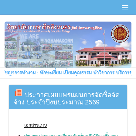
Toggl
navig
รัชญาการทำงาน : ทักษะเยี่ยม เปี่ยมคุณธรรม นำวิชาการ บริการชุมช
ประกาศเผยแพร่แผนการจัดซื้อจัด
จ้าง ประจำปีงบประมาณ 2569
เอกสารแนบ