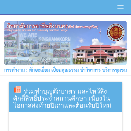
Toggl
navig
การทำงาน : ทักษะเยี่ยม เปี่ยมคุณธรรม นำวิชาการ บริการชุมชน !!!
ร่วมทำบุญตักบาตร และไหว้สิ่ง
ศักดิ์สิทธิ์ประจำสถานศึกษา เนื่องใน
โอกาสส่งท้ายปีเก่าและต้อนรับปีใหม่