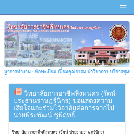
Toggl
navig
ชญาการทำงาน : ทักษะเยี่ยม เปี่ยมคุณธรรม นำวิชาการ บริการชุมชน !
วิทยาลัยการอาชีพสิงหนคร (รัตน์
ประธานราษฎร์นิกร) ขอแสดงความ
เสียใจและร่วมไว้อาลัยต่อการจากไป
นายพีระพัฒน์ ชูพิฤทธิ์
วิทยาลัยการอาชีพสิงหนคร (รัตน์ ประธานราษฎร์นิกร)